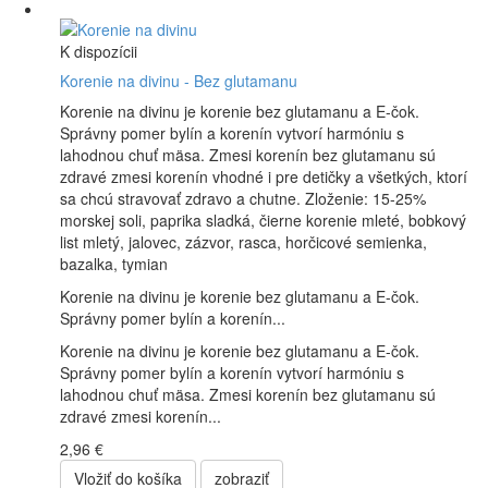
K dispozícii
Korenie na divinu - Bez glutamanu
Korenie na divinu je korenie bez glutamanu a E-čok.
Správny pomer bylín a korenín vytvorí harmóniu s
lahodnou chuť mäsa. Zmesi korenín bez glutamanu sú
zdravé zmesi korenín vhodné i pre detičky a všetkých, ktorí
sa chcú stravovať zdravo a chutne. Zloženie: 15-25%
morskej soli, paprika sladká, čierne korenie mleté, bobkový
list mletý, jalovec, zázvor, rasca, horčicové semienka,
bazalka, tymian
Korenie na divinu je korenie bez glutamanu a E-čok.
Správny pomer bylín a korenín...
Korenie na divinu je korenie bez glutamanu a E-čok.
Správny pomer bylín a korenín vytvorí harmóniu s
lahodnou chuť mäsa. Zmesi korenín bez glutamanu sú
zdravé zmesi korenín...
2,96 €
Vložiť do košíka
zobraziť