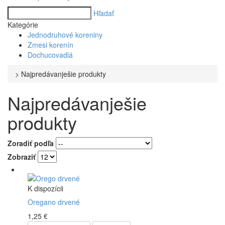
Hľadať
Kategórie
Jednodruhové koreniny
Zmesi korenín
Dochucovadlá
>
Najpredávanješie produkty
Najpredávanješie
produkty
Zoradiť podľa
Zobraziť
K dispozícii
Oregano drvené
1,25 €